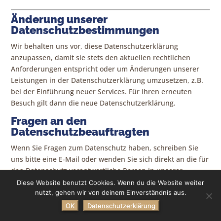
Änderung unserer
Datenschutzbestimmungen
Wir behalten uns vor, diese Datenschutzerklärung
anzupassen, damit sie stets den aktuellen rechtlichen
Anforderungen entspricht oder um Änderungen unserer
Leistungen in der Datenschutzerklärung umzusetzen, z.B.
bei der Einführung neuer Services. Für Ihren erneuten
Besuch gilt dann die neue Datenschutzerklärung.
Fragen an den
Datenschutzbeauftragten
Wenn Sie Fragen zum Datenschutz haben, schreiben Sie
uns bitte eine E-Mail oder wenden Sie sich direkt an die für
den Datenschutz verantwortliche Person in unserer
Organisation:
Diese Website benutzt Cookies. Wenn du die Website weiter
nutzt, gehen wir von deinem Einverständnis aus.
OK
Datenschutzerklärung
Die Datenschutzerklärung wurde mithilfe der activeMind AG